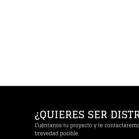
¿QUIERES SER DIST
Cuéntanos tu proyecto y te contactarem
brevedad posible.