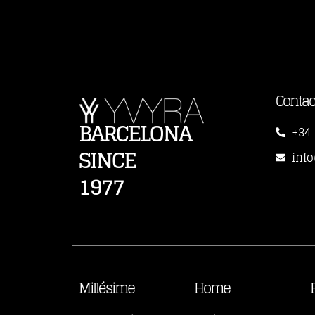
Contac
BARCELONA
+34 
SINCE
inf
1977
Millésime
Home