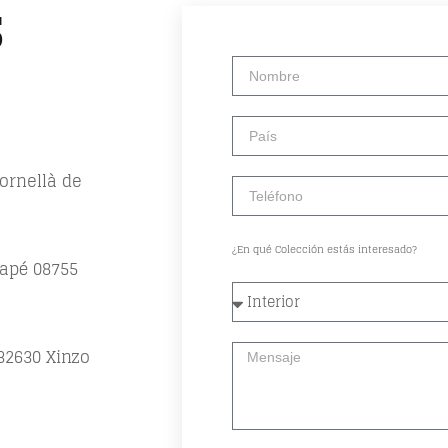
S
ornellà de
¿En qué Colección estás interesado?
tapé 08755
 32630 Xinzo