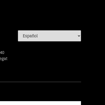
-40
egat