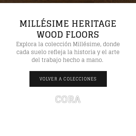
MILLÉSIME HERITAGE
WOOD FLOORS
Explora la
colección Millésime
, donde
cada suelo refleja la historia y el arte
del trabajo hecho a mano.
VOLVER A COLECCIONES
CORA