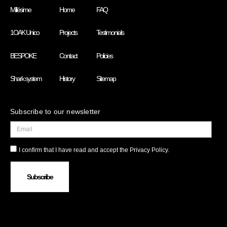
Millésime
Home
FAQ
1OAK Unico
Projects
Testimonials
BESPOKE
Contact
Policies
Shark system
History
Sitemap
Subscribe to our newsletter
I confirm that I have read and accept the Privacy Policy.
Subscribe