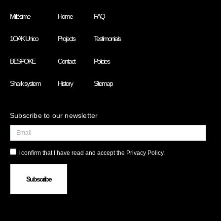
Millésime
Home
FAQ
1OAK Unico
Projects
Testimonials
BESPOKE
Contact
Policies
Shark system
History
Sitemap
Subscribe to our newsletter
I confirm that I have read and accept the Privacy Policy.
Subscribe