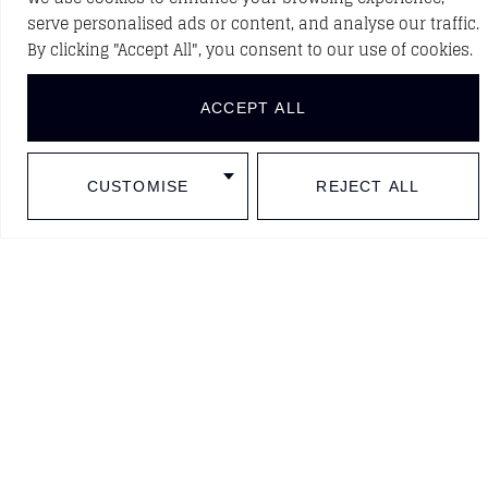
serve personalised ads or content, and analyse our traffic.
By clicking "Accept All", you consent to our use of cookies.
ACCEPT ALL
CUSTOMISE
REJECT ALL
BARCELONA
SINCE
1977
Contact
+34 93 508 65 80
info@yvyra.es