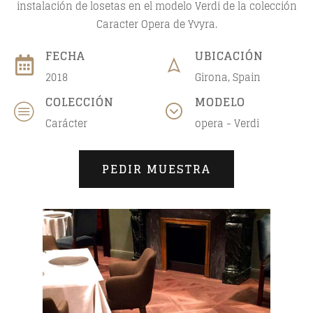
instalación de losetas en el modelo Verdi de la colección
Caracter Opera de Yvyra.
FECHA
UBICACIÓN
2018
Girona, Spain
COLECCIÓN
MODELO
Carácter
opera - Verdi
PEDIR MUESTRA