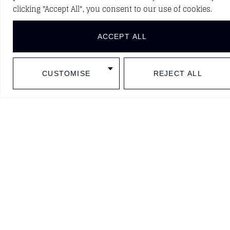
VOLVER A PROYECTOS
clicking "Accept All", you consent to our use of cookies.
ACCEPT ALL
DESCUBRE NUEVOS PROYECTOS
CUSTOMISE
REJECT ALL
Síguenos en redes sociales
BARCELONA