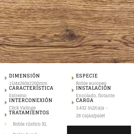
DIMENSIÓN
ESPECIE
15/4x260x2200mm
Roble europeo
CARACTERÍSTICA
INSTALACIÓN
Extremo
Encolado, flotante
INTERCONEXIÓN
CARGA
Click Valinge
3.432 m2/caja -
TRATAMIENTOS
28 cajas/palet
Roble rústico XL