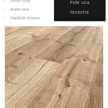
Doble fumé
Pide una
Aceite cera
muestra
Cepillado intenso