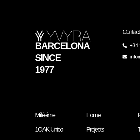
Contact
BARCELONA
+34 
SINCE
info
1977
Millésime
Home
1OAK Unico
Projects
T