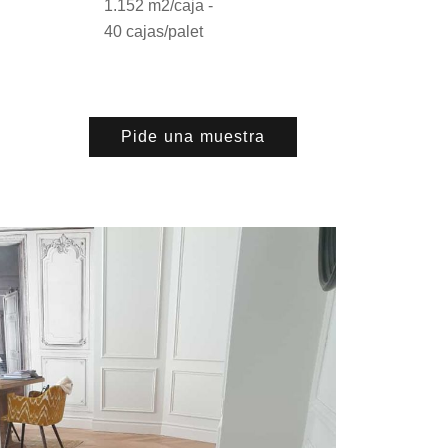
1.152 m2/caja -
40 cajas/palet
Pide una muestra