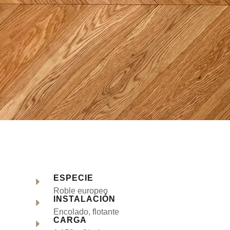
ESPECIE
Roble europeo
INSTALACIÓN
Encolado, flotante
CARGA