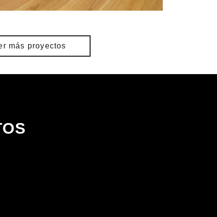
er más proyectos
TOS