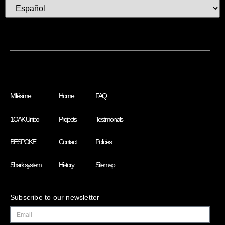
Millésime
Home
FAQ
1OAK Unico
Projects
Testimonials
BESPOKE
Contact
Policies
Shark system
History
Sitemap
Subscribe to our newsletter