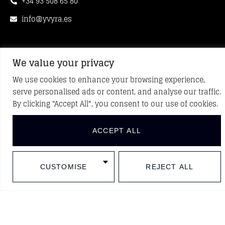
+34 93 508 65 80
info@yvyra.es
Address
We value your privacy
head office
We use cookies to enhance your browsing experience,
serve personalised ads or content, and analyse our traffic.
Rambla de Solanes, 38-40 08940 Cornellà de
By clicking "Accept All", you consent to our use of cookies.
Llobregat Barcelona, Spain
ACCEPT ALL
CUSTOMISE
REJECT ALL