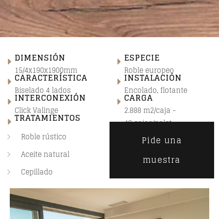
DIMENSIÓN
ESPECIE
15/4x190x1900mm
Roble europeo
CARACTERÍSTICA
INSTALACIÓN
Biselado 4 lados
Encolado, flotante
INTERCONEXIÓN
CARGA
Click Valinge
2.888 m2/caja -
TRATAMIENTOS
40 cajas/palet
Roble rústico
Pide una
Aceite natural
muestra
Cepillado