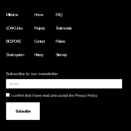
Millésime
Home
FAQ
1OAK Unico
Projects
Testimonials
BESPOKE
Contact
Policies
Shark system
History
Sitemap
Subscribe to our newsletter
I confirm that I have read and accept the Privacy Policy.
Subscribe