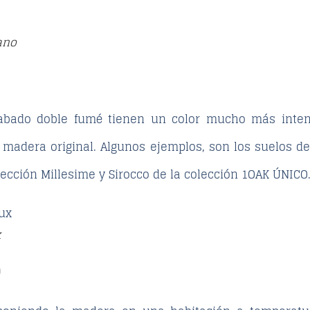
ano
bado doble fumé tienen un color mucho más intenso
 madera original. Algunos ejemplos, son los suelos d
olección Millesime y Sirocco de la colección 1OAK ÚNICO
x
O