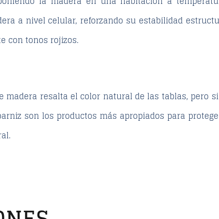
poniendo la madera en una habitación a temperatur
era a nivel celular, reforzando su estabilidad estruct
e con tonos rojizos.
 madera resalta el color natural de las tablas, pero 
l barniz son los productos más apropiados para proteg
al.
ONES