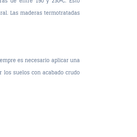
as de entre 190 y 230ºC. Esto
ural. Las maderas termotratadas
siempre es necesario aplicar una
er los suelos con acabado crudo