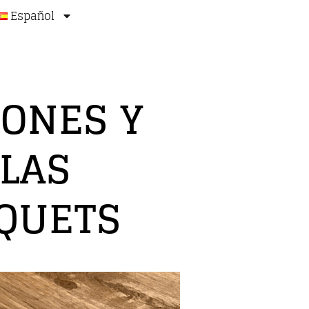
Español
IONES Y
LAS
RQUETS