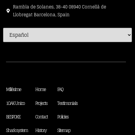
Rambla de Solanes, 38-40 08940 Cornellà de
Llobregat Barcelona, Spain
Millésime
Home
FAQ
1OAK Unico
Projects
Testimonials
BESPOKE
Contact
Policies
Shark system
History
Sitemap