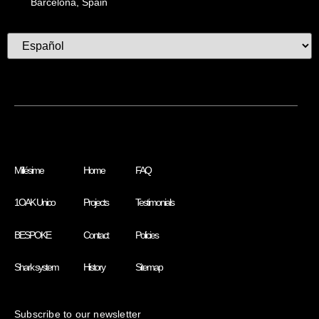
Barcelona, Spain
Millésime
Home
FAQ
1OAK Unico
Projects
Testimonials
BESPOKE
Contact
Policies
Shark system
History
Sitemap
Subscribe to our newsletter