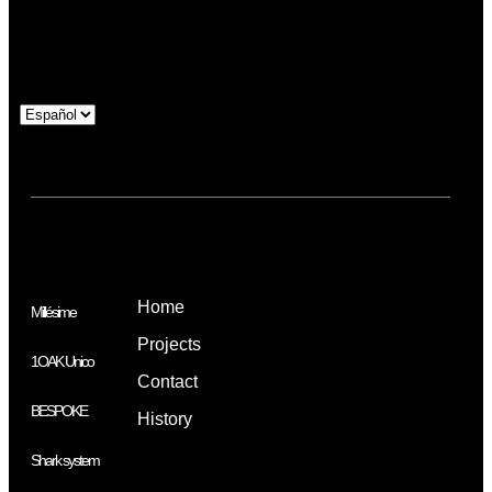
head office
Rambla de Solanes, 38-40 08940 Cornellà de
Llobregat Barcelona, Spain
Home
FAQ
Millésime
Projects
Testimonials
1OAK Unico
Contact
Policies
BESPOKE
History
Sitemap
Shark system