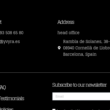
t
Address
93 508 65 80
head office
o@yvyra.es
Rambla de Solanes, 38
08940 Cornellà de Llobr
Barcelona, Spain
Subscribe to our newsletter
FAQ
Testimonials
Policies