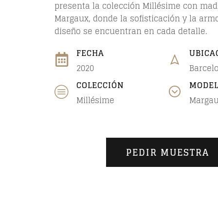
presenta la colección Millésime con ma
Margaux, donde la sofisticación y la arm
diseño se encuentran en cada detalle.
FECHA
UBICA
2020
Barcel
COLECCIÓN
MODE
Millésime
Marga
PEDIR MUESTRA