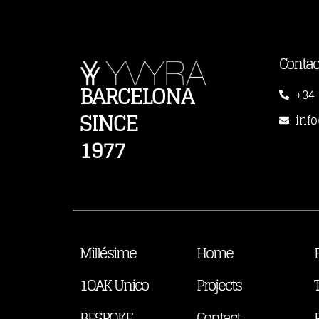
Contac
BARCELONA
+34 
SINCE
inf
1977
Millésime
Home
1OAK Unico
Projects
BESPOKE
Contact