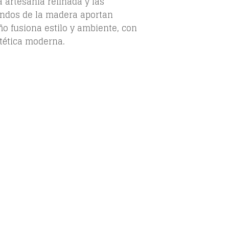
 artesanía refinada y las
fundos de la madera aportan
ño fusiona estilo y ambiente, con
tética moderna.