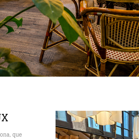
UX
lona, que