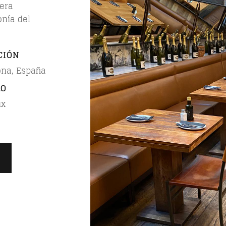
dera
onía del
CIÓN
ona, España
LO
ux