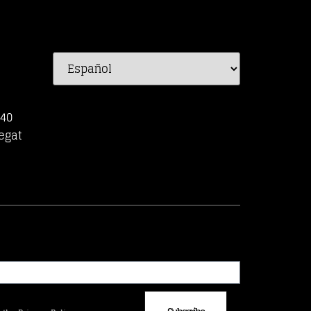
-40
egat