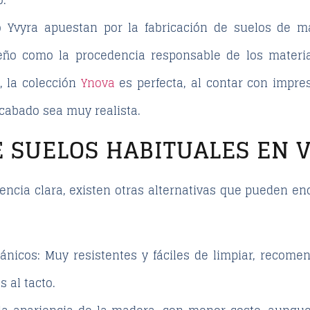
o.
mo
Yvyra
apuestan por la fabricación de suelos de m
seño como la procedencia responsable de los mater
, la colección
Ynova
es perfecta, al contar con
impres
 acabado sea
muy realista
.
E SUELOS HABITUALES EN 
ncia clara, existen otras alternativas que pueden en
lánicos
: Muy resistentes y fáciles de limpiar, recome
 al tacto.