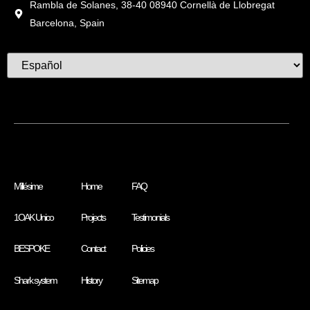
Rambla de Solanes, 38-40 08940 Cornellà de Llobregat
Barcelona, Spain
Millésime
Home
FAQ
1OAK Unico
Projects
Testimonials
BESPOKE
Contact
Policies
Shark system
History
Sitemap